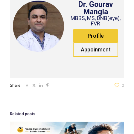
Dr. Gourav
Mangla
MBBS, MS, DNB(eye),
FVR
Profile
Appoinment
Share
0
Related posts